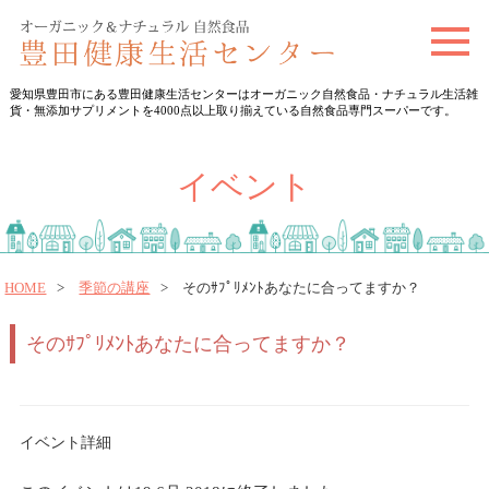
t
o
愛知県豊田市にある豊田健康生活センターはオーガニック自然食品・ナチュラル生活雑
g
貨・無添加サプリメントを4000点以上取り揃えている自然食品専門スーパーです。
g
l
イベント
e
n
a
v
HOME
季節の講座
そのｻﾌﾟﾘﾒﾝﾄあなたに合ってますか？
i
そのｻﾌﾟﾘﾒﾝﾄあなたに合ってますか？
g
a
t
i
イベント詳細
o