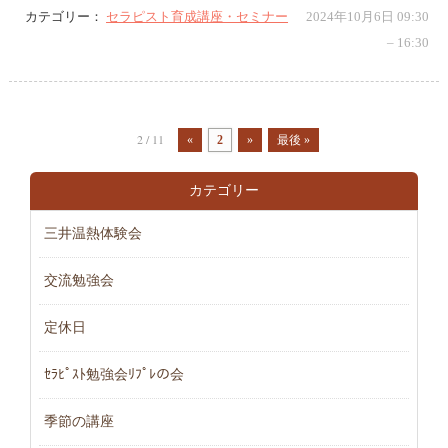
カテゴリー：
セラピスト育成講座・セミナー
2024年10月6日 09:30
–
16:30
2 / 11
«
2
»
最後 »
カテゴリー
三井温熱体験会
交流勉強会
定休日
ｾﾗﾋﾟｽﾄ勉強会ﾘﾌﾟﾚの会
季節の講座