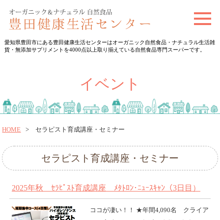
t
o
愛知県豊田市にある豊田健康生活センターはオーガニック自然食品・ナチュラル生活雑
g
貨・無添加サプリメントを4000点以上取り揃えている自然食品専門スーパーです。
g
l
イベント
e
n
a
v
HOME
セラピスト育成講座・セミナー
i
g
セラピスト育成講座・セミナー
a
t
2025年秋 ｾﾗﾋﾟｽﾄ育成講座 ﾒﾀﾄﾛﾝ･ﾆｭｰｽｷｬﾝ（3日目）
i
ココが凄い！！ ★年間4,090名 クライア
o