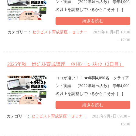
ント実績 （2022年延べ人数） 毎年4,000
n
名以上を調整しているからこそ分［...］
続きを読む
カテゴリー：
セラピスト育成講座・セミナー
2025年10月4日 10:30
–
17:30
2025年秋 ｾﾗﾋﾟｽﾄ育成講座 ﾒﾀﾄﾛﾝ･ﾆｭｰｽｷｬﾝ（2日目）
ココが凄い！！ ★年間4,090名 クライア
ント実績 （2022年延べ人数） 毎年4,000
名以上を調整しているからこそ分［...］
続きを読む
カテゴリー：
セラピスト育成講座・セミナー
2025年9月7日 09:30
–
16:30