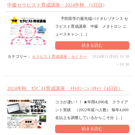
中級セラピスト育成講座・2024年秋 (1日目)
予防医学の最先端バイオレゾナンス セ
ラピスト育成講座 中級 メタトロン ニ
ュースキャン［...］
続きを読む
カテゴリー：
セラピスト育成講座・セミナー
2024年11月9日 10:30
–
16:30
2024年秋 ｾﾗﾋﾟｽﾄ育成講座 ﾒﾀﾄﾛﾝ･ﾆｭｰｽｷｬﾝ（4日目）
ココが凄い！！ ★年間4,090名 クライア
ント実績 （2022年延べ人数） 毎年4,000
名以上を調整しているからこそ分［...］
続きを読む