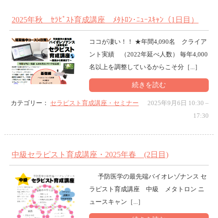
2025年秋 ｾﾗﾋﾟｽﾄ育成講座 ﾒﾀﾄﾛﾝ･ﾆｭｰｽｷｬﾝ（1日目）
ココが凄い！！ ★年間4,090名 クライア
ント実績 （2022年延べ人数） 毎年4,000
名以上を調整しているからこそ分［...］
続きを読む
カテゴリー：
セラピスト育成講座・セミナー
2025年9月6日 10:30
–
17:30
中級セラピスト育成講座・2025年春 (2日目)
予防医学の最先端バイオレゾナンス セ
ラピスト育成講座 中級 メタトロン ニ
ュースキャン［...］