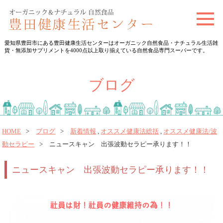
t
o
愛知県豊田市にある豊田健康生活センターはオーガニック自然食品・ナチュラル生活雑
g
貨・無添加サプリメントを4000点以上取り揃えている自然食品専門スーパーです。
g
l
ブログ
e
n
a
v
HOME
ブログ
新着情報
,
オススメ健康法総括
,
オススメ健康法/波
動セラピー
ニュースキャン 出張波動セラピー承ります！！
i
g
ニュースキャン 出張波動セラピー承ります！！
a
t
i
o