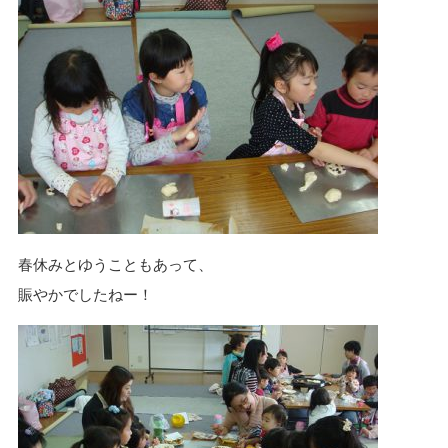
n
春休みとゆうこともあって、
賑やかでしたねー！