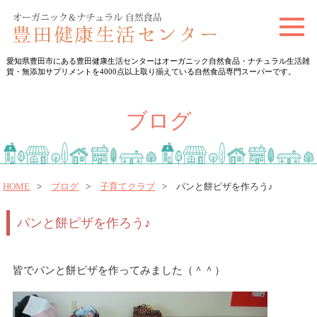
t
o
愛知県豊田市にある豊田健康生活センターはオーガニック自然食品・ナチュラル生活雑
g
貨・無添加サプリメントを4000点以上取り揃えている自然食品専門スーパーです。
g
l
ブログ
e
n
a
v
HOME
ブログ
子育てクラブ
パンと餅ピザを作ろう♪
i
パンと餅ピザを作ろう♪
g
a
t
皆でパンと餅ピザを作ってみました（＾＾）
i
o