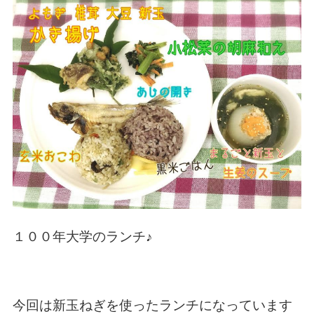
n
１００年大学のランチ♪
今回は新玉ねぎを使ったランチになっています