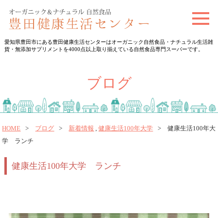
t
o
愛知県豊田市にある豊田健康生活センターはオーガニック自然食品・ナチュラル生活雑
g
貨・無添加サプリメントを4000点以上取り揃えている自然食品専門スーパーです。
g
l
ブログ
e
n
a
v
HOME
ブログ
新着情報
,
健康生活100年大学
健康生活100年大
学 ランチ
i
g
健康生活100年大学 ランチ
a
t
i
o