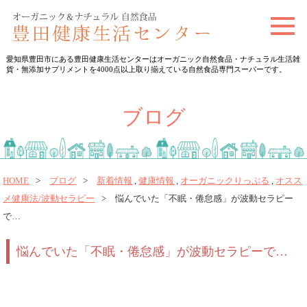
t
o
愛知県豊田市にある豊田健康生活センターはオーガニック自然食品・ナチュラル生活雑
g
貨・無添加サプリメントを4000点以上取り揃えている自然食品専門スーパーです。
g
l
ブログ
e
n
a
v
HOME
ブログ
新着情報
,
健康情報
,
オーガニックりっぷる
,
オスス
メ健康法/波動セラピー
悩んでいた「不眠・倦怠感」が波動セラピー
i
で…
g
a
悩んでいた「不眠・倦怠感」が波動セラピーで…
t
i
o