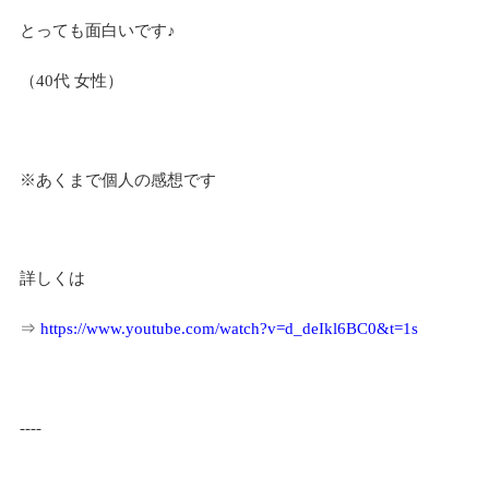
とっても面白いです♪
（40代 女性）
※あくまで個人の感想です
詳しくは
⇒
https://www.youtube.com/watch?v=d_deIkl6BC0&t=1s
‐‐‐‐