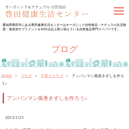
t
o
愛知県豊田市にある豊田健康生活センターはオーガニック自然食品・ナチュラル生活雑
g
貨・無添加サプリメントを4000点以上取り揃えている自然食品専門スーパーです。
g
l
ブログ
e
n
a
v
HOME
ブログ
子育てクラブ
アンパンマン風巻きずしを作ろ
う♪
i
g
アンパンマン風巻きずしを作ろう♪
a
t
i
2013/1/23
o