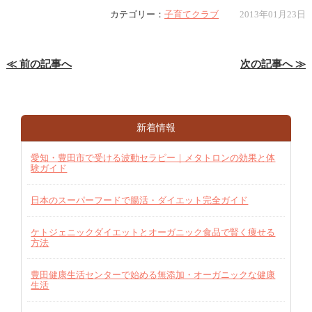
カテゴリー：
子育てクラブ
2013年01月23日
≪ 前の記事へ
次の記事へ ≫
新着情報
愛知・豊田市で受ける波動セラピー｜メタトロンの効果と体
験ガイド
日本のスーパーフードで腸活・ダイエット完全ガイド
ケトジェニックダイエットとオーガニック食品で賢く痩せる
方法
豊田健康生活センターで始める無添加・オーガニックな健康
生活