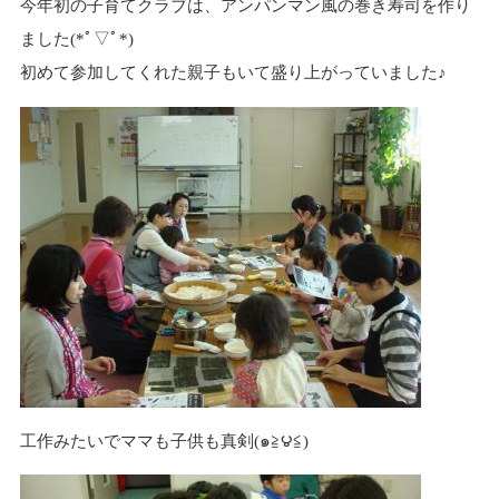
今年初の子育てクラブは、アンパンマン風の巻き寿司を作り
n
ました(*ﾟ▽ﾟ*)
初めて参加してくれた親子もいて盛り上がっていました♪
工作みたいでママも子供も真剣(๑≧౪≦)