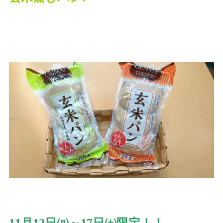
n
11月12日㈪～17日㈯限定！！