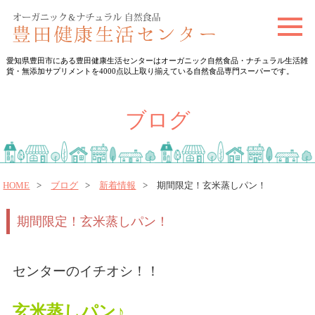
t
o
愛知県豊田市にある豊田健康生活センターはオーガニック自然食品・ナチュラル生活雑
g
貨・無添加サプリメントを4000点以上取り揃えている自然食品専門スーパーです。
g
l
ブログ
e
n
a
v
HOME
ブログ
新着情報
期間限定！玄米蒸しパン！
i
期間限定！玄米蒸しパン！
g
a
t
センターのイチオシ！！
i
o
玄米蒸しパン♪