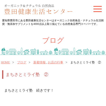
t
o
愛知県豊田市にある豊田健康生活センターはオーガニック自然食品・ナチュラル生活雑
g
貨・無添加サプリメントを4000点以上取り揃えている自然食品専門スーパーです。
g
l
ブログ
e
n
a
v
HOME
ブログ
新着情報
,
お店の行事
まちさとミライ塾 ②
i
まちさとミライ塾 ②
g
a
t
まちさとミライ塾 続きです！
i
o