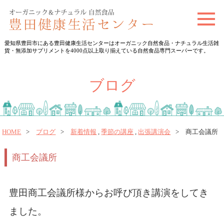
t
o
愛知県豊田市にある豊田健康生活センターはオーガニック自然食品・ナチュラル生活雑
g
貨・無添加サプリメントを4000点以上取り揃えている自然食品専門スーパーです。
g
l
ブログ
e
n
a
v
HOME
ブログ
新着情報
,
季節の講座
,
出張講演会
商工会議所
i
商工会議所
g
a
t
豊田商工会議所様からお呼び頂き講演をしてき
i
ました。
o