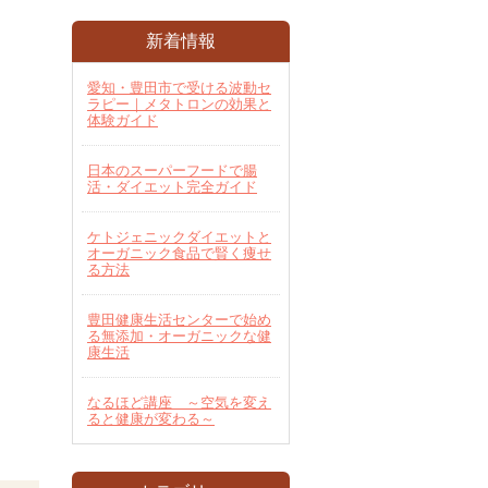
新着情報
愛知・豊田市で受ける波動セ
ラピー｜メタトロンの効果と
体験ガイド
日本のスーパーフードで腸
活・ダイエット完全ガイド
ケトジェニックダイエットと
オーガニック食品で賢く痩せ
る方法
豊田健康生活センターで始め
る無添加・オーガニックな健
康生活
なるほど講座 ～空気を変え
ると健康が変わる～