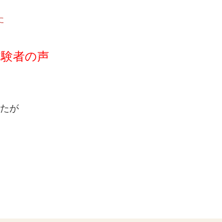
た
体験者の声
たが