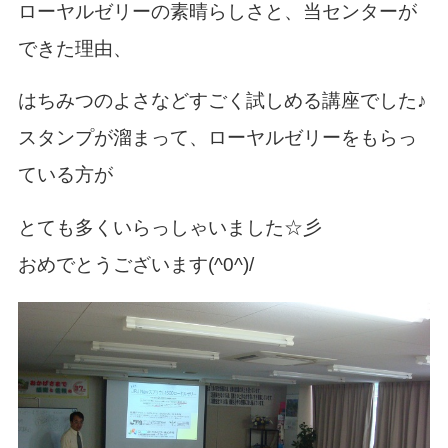
ローヤルゼリーの素晴らしさと、当センターが
n
できた理由、
はちみつのよさなどすごく試しめる講座でした♪
スタンプが溜まって、ローヤルゼリーをもらっ
ている方が
とても多くいらっしゃいました☆彡
おめでとうございます(^0^)/