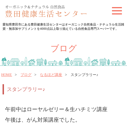
t
o
愛知県豊田市にある豊田健康生活センターはオーガニック自然食品・ナチュラル生活雑
g
貨・無添加サプリメントを4000点以上取り揃えている自然食品専門スーパーです。
g
l
ブログ
e
n
a
v
HOME
ブログ
なるほど講座
スタンプラリー♪
i
スタンプラリー♪
g
a
t
午前中はローヤルゼリー＆生ハチミツ講座
i
午後は、がん対策講座
でした。
o