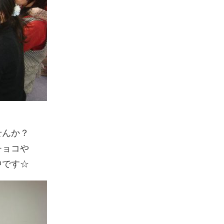
せんか？
チョコや
中です☆