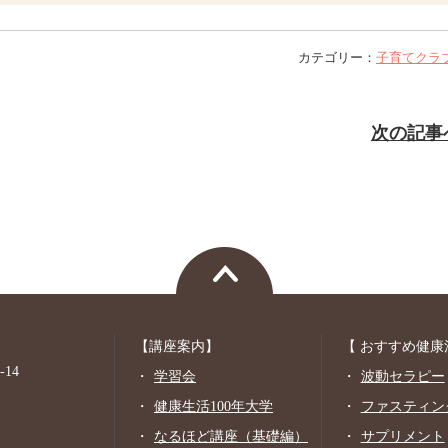
カテゴリー：
子育てクラ
次の記事
【講座案内】
【 おすすめ健康
14
学習会
波動セラピー
健康生活100年大学
ファスティン
なるほど講座（基礎編）
サプリメント