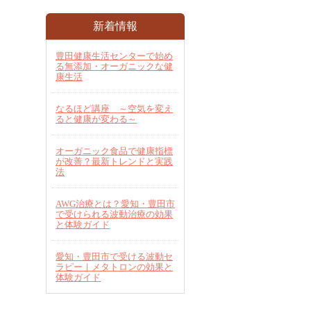
新着情報
豊田健康生活センターで始め
る無添加・オーガニックな健
康生活
なるほど講座 ～空気を変え
ると健康が変わる～
オーガニック食品で健康指標
が改善？最新トレンドと実践
法
AWG治療とは？愛知・豊田市
で受けられる波動治療の効果
と体験ガイド
愛知・豊田市で受ける波動セ
ラピー｜メタトロンの効果と
体験ガイド