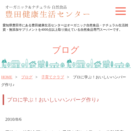
t
o
愛知県豊田市にある豊田健康生活センターはオーガニック自然食品・ナチュラル生活雑
g
貨・無添加サプリメントを4000点以上取り揃えている自然食品専門スーパーです。
g
l
ブログ
e
n
a
v
HOME
ブログ
子育てクラブ
プロに学ぶ！おいしいハンバー
グ作り♪
i
g
プロに学ぶ！おいしいハンバーグ作り♪
a
t
i
2010/8/6
o